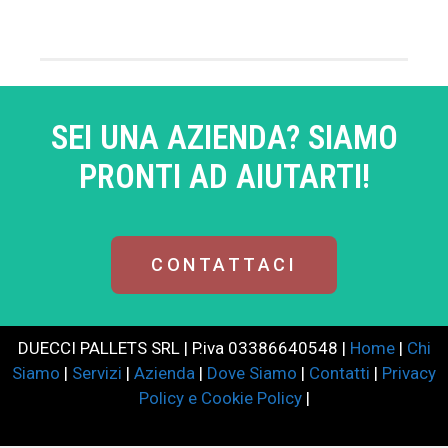
SEI UNA AZIENDA? SIAMO
PRONTI AD AIUTARTI!​
CONTATTACI
DUECCI PALLETS SRL | P.iva 03386640548 |
Home
|
Chi
Siamo
|
Servizi
|
Azienda
|
Dove Siamo
|
Contatti
|
Privacy
Policy e Cookie Policy
|